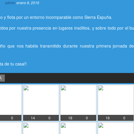
admin
enero 8, 2016
ipo y flota por un entorno incomparable como Sierra Espuña.
os por nuestra presencia en lugares insólitos, y sobre todo por el bu
iño que nos habéis transmitido durante nuestra primera jornada d
a de tu casa!!
A
0
14
0
18
0
16
0