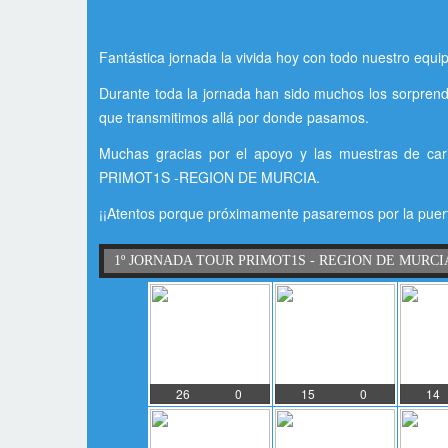
Fantástica jornada la vivida hoy con todo nuestro equ
Durante toda la jornada han sido muchos los sorprendid
que transmitimos allá por donde pasamos.
Muchas gracias por el apoyo y las muestras de car
PRIMOT1S -REGION DE MURCIA.
¡¡Atentos porque próximamente pasaremos por la puert
1º JORNADA TOUR PRIMOT1S - REGION DE MURCI
26
0
15
0
14